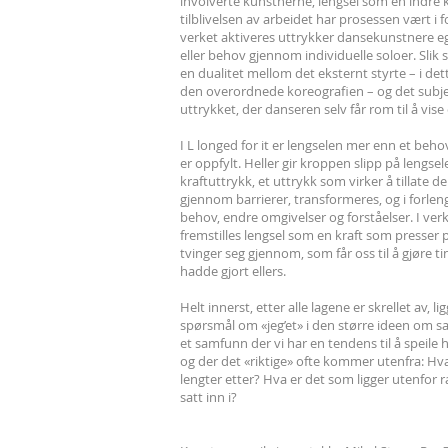
involverte kunstnerne, lengsel som en indre kr
tilblivelsen av arbeidet har prosessen vært i 
verket aktiveres uttrykker dansekunstnere eg
eller behov gjennom individuelle soloer. Slik
en dualitet mellom det eksternt styrte – i dette
den overordnede koreografien – og det subje
uttrykket, der danseren selv får rom til å vise
I L longed for it er lengselen mer enn et beh
er oppfylt. Heller gir kroppen slipp på lengsele
kraftuttrykk, et uttrykk som virker å tillate d
gjennom barrierer, transformeres, og i forlenge
behov, endre omgivelser og forståelser. I ver
fremstilles lengsel som en kraft som presser 
tvinger seg gjennom, som får oss til å gjøre ti
hadde gjort ellers.
Helt innerst, etter alle lagene er skrellet av, li
spørsmål om «jeg’et» i den større ideen om s
et samfunn der vi har en tendens til å speile 
og der det «riktige» ofte kommer utenfra: Hva
lengter etter? Hva er det som ligger utenfor 
satt inn i?