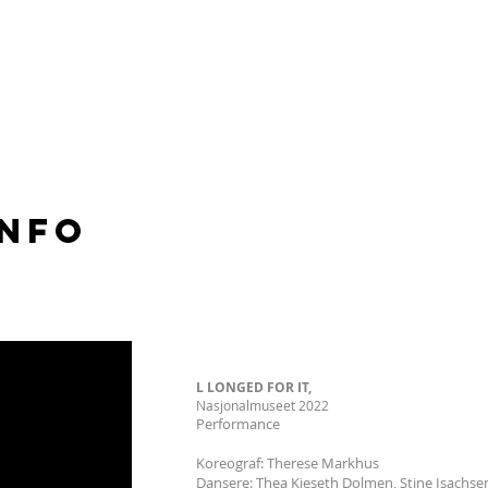
Info
L LONGED FOR IT,
Nasjonalmuseet 2022
Performance
Koreograf: Therese Markhus
Dansere: Thea Kjeseth Dolmen, Stine Isachs