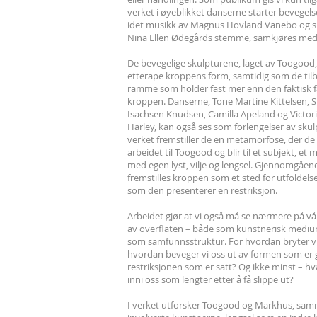
verket i øyeblikket danserne starter bevegels
idet musikk av Magnus Hovland Vanebo og sk
Nina Ellen Ødegårds stemme, samkjøres med 
De bevegelige skulpturene, laget av Toogood, 
etterape kroppens form, samtidig som de til
ramme som holder fast mer enn den faktisk 
kroppen. Danserne, Tone Martine Kittelsen, S
Isachsen Knudsen, Camilla Apeland og Victori
Harley, kan også ses som forlengelser av skul
verket fremstiller de en metamorfose, der de t
arbeidet til Toogood og blir til et subjekt, et
med egen lyst, vilje og lengsel. Gjennomgåen
fremstilles kroppen som et sted for utfoldelse, 
som den presenterer en restriksjon.
Arbeidet gjør at vi også må se nærmere på vår
av overflaten – både som kunstnerisk medi
som samfunnsstruktur. For hvordan bryter v
hvordan beveger vi oss ut av formen som er g
restriksjonen som er satt? Og ikke minst – hv
inni oss som lengter etter å få slippe ut?
I verket utforsker Toogood og Markhus, sa