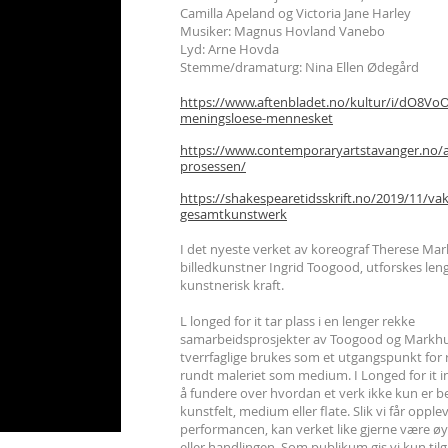
Camilla Apeland
og Victoria Jane Harley
Musiker: Magnus Hovland Vanebo
Lyd: Arne Hovda
Stemme/dramaturg: Nina Ellen Ødegård
https://www.aftenbladet.no/kultur/i/dO8VoO
meningsloese-mennesket
https://www.contemporaryartstavanger.no/a
prosessen/
https://shakespearetidsskrift.no/2019/11/vak
gesamtkunstwerk
I det nyeste verket av koreograf Therese Ma
billedkunstner Ingrid Toogood, utforskes len
kunstnerisk kraft.
L longed for it tar plass i en lenger rekke
samarbeidsprosjekter av Toogood og Markhu
tverrfaglige brukes som et utgangspunkt for 
rundt maleriet som medium. I Longed for it inv
å fundere over hvordan et verk ikke kun er be
kunstfelt, medium eller flate. Slik vi får opplev
performancen, kan verket like gjerne være øy
eller handlingen. Som publikum gis vi kun tilg