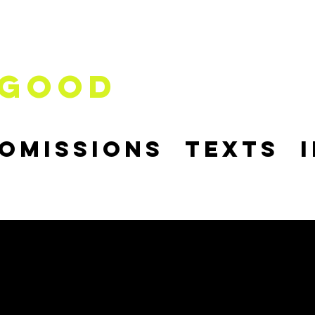
good
comissions
Texts