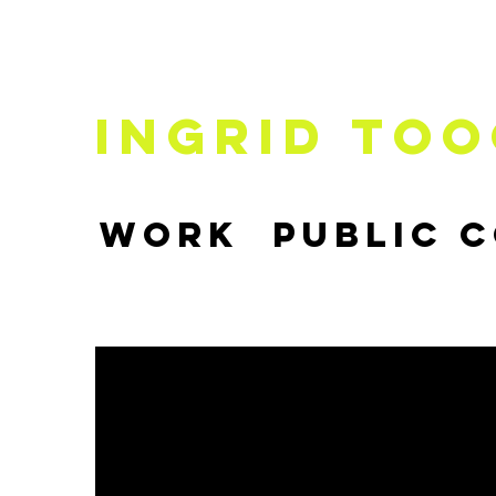
Ingrid
Too
Work
Public 